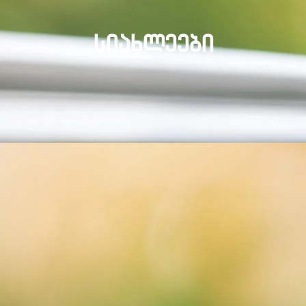
ᲡᲘᲐᲮᲚᲔᲔᲑᲘ