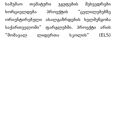
სამუშაო თემატური ჯგუფების შეხვედრები
ხორციელდება პროექტის “ცვლილებებზე
ორიენტირებული ახალგაზრდების ხელშეწყობა
საქართველოში” ფარგლებში.
პროექტი არის
“მომავალ ლიდერთა სკოლის” (ELS)
ინიციატივის მეორე კომპონენტი და მასში
ჩართულები არიან ELS-ის
კურსდამთავრებულები თბილისიდან, შიდა
ქართლიდან, იმერეთიდან, რაჭა-ლეჩხუმიდან,
ქვემო სვანეთიდან და სამეგრელო-ზემო
სვანეთიდან.
2021 წელს საქართველოს პოლიტიკის
ინსტიტუტმა განახორციელა პროექტი “მომავალ
ლიდერთა სკოლა” (ELS) და მოამზადა 120