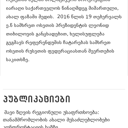
რუსეთის ხელში პოლიტიკური პროვოკაციის
იარაღი საქართველოს წინაღმდეგ მიმართული,
ახალ ფაზაში შედის.
2016 წლის 19 თებერვალს
ე.წ სამხრეთ ოსეთის პრეზიდენტის ლეონიდ
თიბილოვის განცხადებით, ხელისუფლება
გეგმავს რეფერენდუმის ჩატარებას სამხრეთ
ოსეთის რუსეთის ფედერაციასთან შეერთების
საკითხზე.
ᲞᲣᲑᲚᲘᲙᲐᲪᲘᲔᲑᲘ
ᲨᲐᲕᲘ ᲖᲦᲕᲘᲡ ᲠᲔᲒᲘᲝᲜᲣᲚᲘ ᲣᲡᲐᲤᲠᲗᲮᲝᲔᲑᲐ:
ᲗᲐᲜᲐᲛᲨᲠᲝᲛᲚᲝᲑᲘᲡ ᲐᲮᲐᲚᲘ ᲨᲔᲡᲐᲫᲚᲔᲑᲚᲝᲑᲔᲑᲘ
ᲙᲝᲜᲤᲠᲝᲜᲢᲐᲪᲘᲘᲡ ᲮᲐᲖᲖᲔ