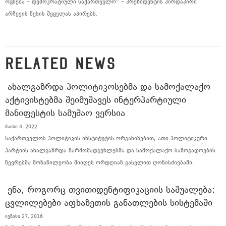
ოცნება – დემოკრატიული საქართველო“ – პრეზიდენტის პირდაპირი
არჩევის წესის შეცვლას აპირებს.
RELATED NEWS
ᲐᲮᲐᲚᲒᲐᲖᲠᲓᲐ ᲞᲝᲚᲘᲢᲘᲙᲝᲡᲔᲑᲛᲐ ᲓᲐ ᲡᲐᲛᲝᲥᲐᲚᲐᲥᲝ
ᲐᲥᲢᲘᲕᲘᲡᲢᲔᲑᲛᲐ ᲨᲔᲘᲛᲣᲨᲐᲕᲔᲡ ᲘᲜᲢᲔᲠᲞᲐᲠᲢᲘᲣᲚᲘ
ᲛᲐᲜᲘᲤᲔᲡᲢᲘᲡ ᲡᲐᲛᲣᲨᲐᲝ ᲕᲔᲠᲡᲘᲐ
მაისი 4, 2022
საქართველოს პოლიტიკის ინსტიტუტის ორგანიზებით, ათი პოლიტიკური
პარტიის ახალგაზრდა წარმომადგენლებმა და სამოქალაქო საზოგადოების
წევრებმა მონაწილეობა მიიღეს ორდღიან გასვლით ღონისძიებაში.
ᲔᲜᲐ, ᲠᲝᲒᲝᲠᲪ ᲗᲕᲘᲗᲘᲓᲔᲜᲢᲘᲤᲘᲙᲐᲪᲘᲘᲡ ᲡᲐᲨᲣᲐᲚᲔᲑᲐ:
ᲪᲕᲚᲘᲚᲔᲑᲔᲑᲘ ᲐᲤᲮᲐᲖᲔᲗᲘᲡ ᲒᲐᲜᲐᲗᲚᲔᲑᲘᲡ ᲡᲘᲡᲢᲔᲛᲐᲨᲘ
ივნისი 27, 2016