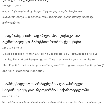
აპრილი 7, 2018
ბოლო პერიოდში, შავი ზღვის რეგიონულ უსაფრთხოებასთან
დაკავშირებული საკითხებით განსაკუთრებით დაინტერესდა ნატო და
ევროკავშირი
ᲡᲐᲤᲠᲐᲜᲒᲔᲗᲘᲡ ᲡᲐᲒᲐᲠᲔᲝ ᲞᲝᲚᲘᲢᲘᲙᲐ ᲓᲐ
ᲐᲦᲛᲝᲡᲐᲕᲚᲔᲗ ᲞᲐᲠᲢᲜᲘᲝᲠᲝᲑᲘᲡ ᲥᲕᲔᲧᲜᲔᲑᲘ
აპრილი 11, 2017
Views Facebook Twitter LinkedIn SubscribeJoin our listSubscribe to our
mailing list and get interesting stuff and updates to your email inbox.
Thank you for subscribing.Something went wrong.We respect your privacy
and take protecting it seriously
ᲡᲐᲞᲠᲔᲖᲘᲓᲔᲜᲢᲝ ᲐᲠᲩᲔᲕᲜᲔᲑᲘᲡ ᲓᲐᲡᲐᲡᲠᲣᲚᲘ –
ᲡᲐᲙᲝᲜᲡᲢᲘᲢᲣᲪᲘᲝ ᲠᲔᲤᲝᲠᲛᲐ ᲡᲐᲥᲐᲠᲗᲕᲔᲚᲝᲨᲘ
მაისი 15, 2017
საკონსტიტუციო რეფორმის ფარგლებში, მმართველი პარტია – „ქართული