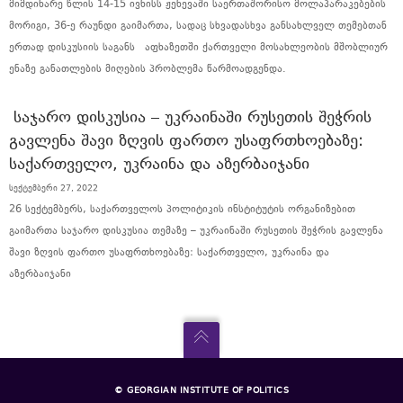
მიმდინარე წლის 14-15 ივნისს ჟენევაში საერთაშორისო მოლაპარაკებების
მორიგი, 36-ე რაუნდი გაიმართა, სადაც სხვადასხვა განსახლველ თემებთან
ერთად დისკუსიის საგანს აფხაზეთში ქართველი მოსახლეობის მშობლიურ
ენაზე განათლების მიღების პრობლემა წარმოადგენდა.
ᲡᲐᲯᲐᲠᲝ ᲓᲘᲡᲙᲣᲡᲘᲐ – ᲣᲙᲠᲐᲘᲜᲐᲨᲘ ᲠᲣᲡᲔᲗᲘᲡ ᲨᲔᲭᲠᲘᲡ
ᲒᲐᲕᲚᲔᲜᲐ ᲨᲐᲕᲘ ᲖᲦᲕᲘᲡ ᲤᲐᲠᲗᲝ ᲣᲡᲐᲤᲠᲗᲮᲝᲔᲑᲐᲖᲔ:
ᲡᲐᲥᲐᲠᲗᲕᲔᲚᲝ, ᲣᲙᲠᲐᲘᲜᲐ ᲓᲐ ᲐᲖᲔᲠᲑᲐᲘᲯᲐᲜᲘ
სექტემბერი 27, 2022
26 სექტემბერს, საქართველოს პოლიტიკის ინსტიტუტის ორგანიზებით
გაიმართა საჯარო დისკუსია თემაზე – უკრაინაში რუსეთის შეჭრის გავლენა
შავი ზღვის ფართო უსაფრთხოებაზე: საქართველო, უკრაინა და
აზერბაიჯანი
© GEORGIAN INSTITUTE OF POLITICS