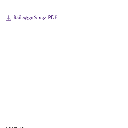
ᲩᲐᲛᲝᲢᲕᲘᲠᲗᲕᲐ PDF