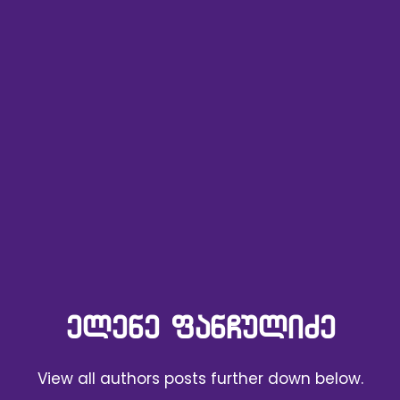
ᲔᲚᲔᲜᲔ ᲤᲐᲜᲩᲣᲚᲘᲫᲔ
View all authors posts further down below.