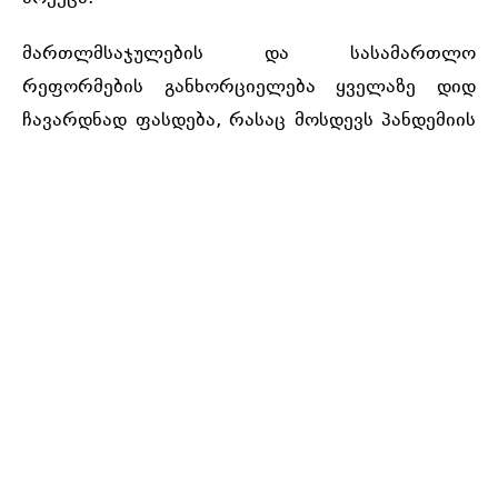
მართლმსაჯულების და სასამართლო
რეფორმების განხორციელება ყველაზე დიდ
ჩავარდნად ფასდება, რასაც მოსდევს პანდემიის
მართვა, სადავო არჩევნები და ევროკავშირის
მედიაციის წარუმატებლობა.
ინდექსის ძირითადი მიგნებები, კვლევის
შედეგები და რეკომენდაციები მმართველობის
ოთხი სფეროს მიხედვით შეგიძლიათ იხილოთ
GGI-ის
სრულ დოკუმენტში 👉
GEO
აღნიშნული დოკუმენტი მომზადდა აშშ-ის
საერთაშორისო განვითარების სააგენტოს
(
USAID
) ფინანსური მხარდაჭერით.