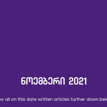
ᲜᲝᲔᲛᲑᲔᲠᲘ 2021
w all on this date written articles further down be