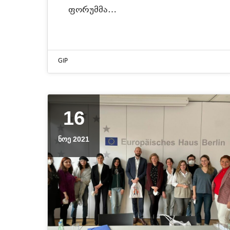
ფორუმმა…
GIP
16
ᲜᲝᲔ 2021